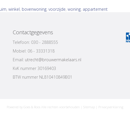
ruim
,
winkel
,
bovenwoning
,
voorzijde
,
woning
,
appartement
Contactgegevens
Telefoon: 030 - 2888555
Mobiel: 06 - 33331318
Email:
utrecht@brouwermakelaars.nl
KvK nummer 30169403
BTW nummer NL810410849B01
Powered by Goes & Roos
Alle rechten voorbehouden
|
Sitemap
|
Privacyverklaring