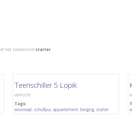
Home
Woningaanbod
n met het zoekwoord
starter
.
Teenschiller 5 Lopik
verkocht
v
Tags:
T
woonwijk
,
schuifpui
,
appartement
,
berging
,
starter
w