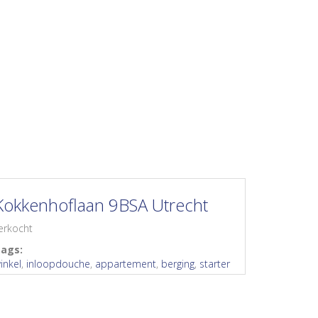
Aankoop
Verkoop
Taxaties
Contact
Kokkenhoflaan 9BSA Utrecht
erkocht
ags:
inkel
,
inloopdouche
,
appartement
,
berging
,
starter