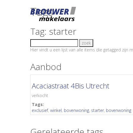
Tags
Tag: starter
Hier vindt u een lijst van alle items die getagged zij
Aanbod
Acaciastraat 4Bis Utrecht
verkocht
Tags:
exclusief
,
winkel
,
bovenwoning
,
starter
,
bovenwoning
Gerelateerde tags